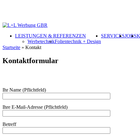
Skip
to
main
content
Menu
LEISTUNGEN & REFERENZEN
SERVICES
JOBS
Werbetechnik
Folientechnik + Design
Close
Startseite
»
Kontakt
Search
Kontaktformular
Ihr Name (Pflichtfeld)
Ihre E-Mail-Adresse (Pflichtfeld)
Betreff